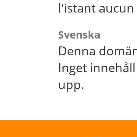
l'istant aucu
Svenska
Denna domän 
Inget innehål
upp.